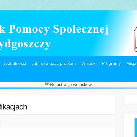
Aktualności
Jak rozwiązać problem
Wnioski
Programy
Misja
ikacjach
0