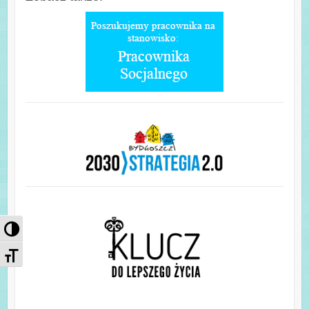
Przełącz wysoki kontrast
Zmień rozmiar czcionek