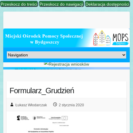
Przeskocz do treści
Przeskocz do nawigacji
Deklaracja dostępności
Formularz_Grudzień
Łukasz Włodarczak
2 stycznia 2020