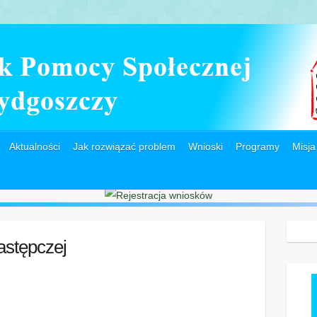
Aktualności
Jak rozwiązać problem
Wnioski
Programy
Misja
astępczej