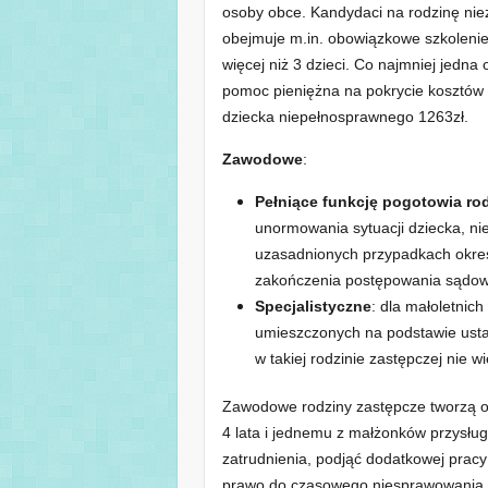
osoby obce. Kandydaci na rodzinę nie
obejmuje m.in. obowiązkowe szkolenie
więcej niż 3 dzieci. Co najmniej jedn
pomoc pieniężna na pokrycie kosztów 
dziecka niepełnosprawnego 1263zł.
Zawodowe
:
Pełniące funkcję pogotowia ro
unormowania sytuacji dziecka, nie
uzasadnionych przypadkach okres
zakończenia postępowania sądo
Specjalistyczne
: dla małoletnich
umieszczonych na podstawie usta
w takiej rodzinie zastępczej nie wi
Zawodowe rodziny zastępcze tworzą os
4 lata i jednemu z małżonków przysł
zatrudnienia, podjąć dodatkowej pracy
prawo do czasowego niesprawowania o