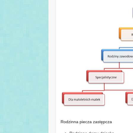
Rodzinna piecza zastępcza
Rodzinne domy dziecka