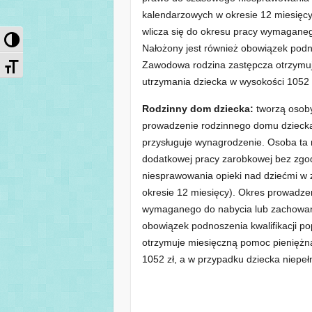
kalendarzowych w okresie 12 miesięcy)
wlicza się do okresu pracy wymagane
Przełącz wysoki kontrast
Nałożony jest również obowiązek podno
Zmień rozmiar czcionek
Zawodowa rodzina zastępcza otrzymuj
utrzymania dziecka w wysokości 1052 
Rodzinny dom dziecka:
tworzą osoby
prowadzenie rodzinnego domu dziecka 
przysługuje wynagrodzenie. Osoba ta 
dodatkowej pracy zarobkowej bez zgod
niesprawowania opieki nad dziećmi w
okresie 12 miesięcy). Okres prowadze
wymaganego do nabycia lub zachowani
obowiązek podnoszenia kwalifikacji p
otrzymuje miesięczną pomoc pieniężn
1052 zł, a w przypadku dziecka niepe