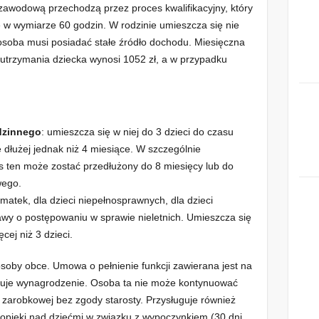
zawodową przechodzą przez proces kwalifikacyjny, który
 w wymiarze 60 godzin. W rodzinie umieszcza się nie
a osoba musi posiadać stałe źródło dochodu. Miesięczna
utrzymania dziecka wynosi 1052 zł, a w przypadku
dzinnego
: umieszcza się w niej do 3 dzieci do czasu
 dłużej jednak niż 4 miesiące. W szczególnie
 ten może zostać przedłużony do 8 miesięcy lub do
wego.
 matek, dla dzieci niepełnosprawnych, dla dzieci
wy o postępowaniu w sprawie nieletnich. Umieszcza się
ęcej niż 3 dzieci.
oby obce. Umowa o pełnienie funkcji zawierana jest na
uguje wynagrodzenie. Osoba ta nie może kontynuować
 zarobkowej bez zgody starosty. Przysługuje również
pieki nad dziećmi w związku z wypoczynkiem (30 dni