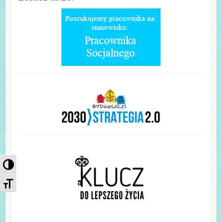
Przełącz wysoki kontrast
Zmień rozmiar czcionek