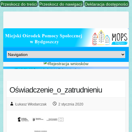
Przeskocz do treści
Przeskocz do nawigacji
Deklaracja dostępności
Oświadczenie_o_zatrudnieniu
Łukasz Włodarczak
2 stycznia 2020