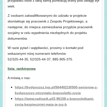
wiek.
Z osobami zakwalifikowanymi do udziału w projekcie
skontaktuje się pracownik z Zespołu Projektowego, a
następnie, do miejsca zamieszkania przyjdzie pracownik
socjalny w celu wypełnienia niezbędnych do projektu
dokumentów.
W razie pytań i wątpliwości, prosimy o kontakt pod
wskazanymi niżej numerami telefonów:
52/325-44-35, 52/325-44-37, 885-905-375.
lista_rankingowa
A mówią o nas:
https://bydgoszcz.tvp.pl/56440219/500-seniorow-z-
bydgoszczy-otrzymalo-bransoletki-zycia
https://www.radiopik.pl/2,96158,z-bransoletkami-
zycia-bezpieczniej-maja-je-juz-b