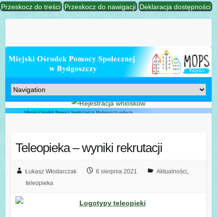
Przeskocz do treści
Przeskocz do nawigacji
Deklaracja dostępności
Teleopieka – wyniki rekrutacji
Łukasz Włodarczak
6 sierpnia 2021
Aktualności
,
teleopieka